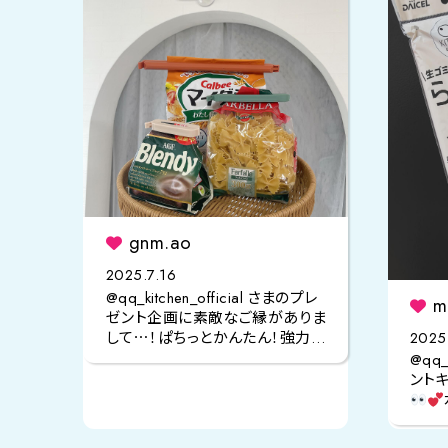
gnm.ao
2025.7.16
@qq_kitchen_official さまのプレ
ma
ゼント企画に素敵なご縁がありま
2025
して⋯！ぱちっとかんたん！強力密
着QLIPをプレゼントしていただき
@qq_
ました！
ント
くれ