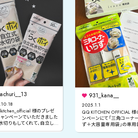
churi__13
931_kana__
.10.18
2025.1.1
kitchen_official 様のプレゼ
QQ KITCHEN OFFICIAL 
キャンペーンでいただきました
ンペーンにて「三角コーナ
水切りもしてくれて、自立して
ず＋大容量専用袋」の専用
るのでとっても使いやすい！
容量100枚入り
をいただ
た