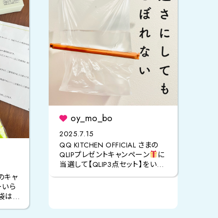
oy_mo_bo
2025.7.15
QQ KITCHEN OFFICIAL さまの
QLIPプレゼントキャンペーン
に
当選して【QLIP3点セット】をいた
だきました
汎用性が高い3種類
様のキャ
のサイズ展開
ーいら
袋は大
きまし