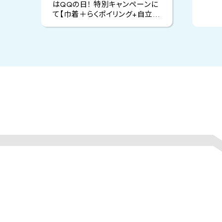
はQQの日！ 特別キャンペーンに
て【巾着＋らくポイリング+自立式
水切り袋】を頂戴致しました。