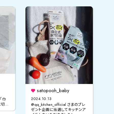
satopooh_baby
2024.10.13
り「巾
水切り
@qq_kitchen_official さまのプレ
た！
ゼント企画に当選してキッチンア